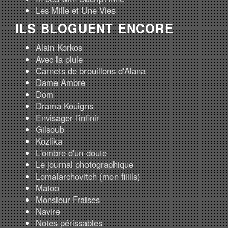
Les Mille et Une Vies
ILS BLOGUENT ENCORE
Alain Korkos
Avec la pluie
Carnets de brouillons d'Alana
Dame Ambre
Dom
Drama Kouigns
Envisager l'infinir
Gilsoub
Kozlika
L'ombre d'un doute
Le journal photographique
Lomalarchovitch (mon fiiiils)
Matoo
Monsieur Fraises
Navire
Notes périssables