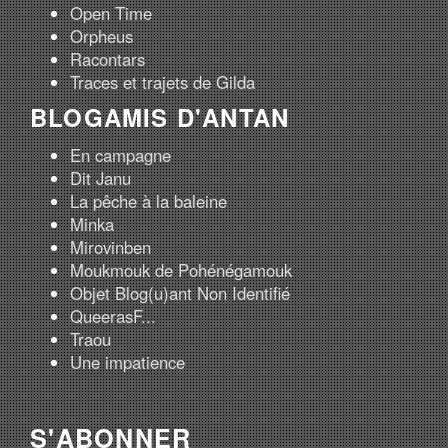
Open Time
Orpheus
Racontars
Traces et trajets de Gilda
BLOGAMIS D'ANTAN
En campagne
Dit Janu
La pêche à la baleine
Minka
Mirovinben
Moukmouk de Pohénégamouk
Objet Blog(u)ant Non Identifié
QueerasF...
Traou
Une impatience
S'ABONNER