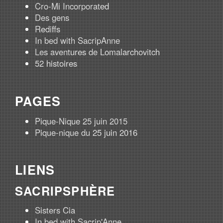
Cro-Mi Incorporated
Des gens
Rediffs
In bed with SacripAnne
Les aventures de Lomalarchovitch
52 histoires
PAGES
Pique-Nique 25 juin 2015
Pique-nique du 25 juin 2016
LIENS
SACRIPSPHÈRE
Sisters Cia
In bed with Sacrip'Anne