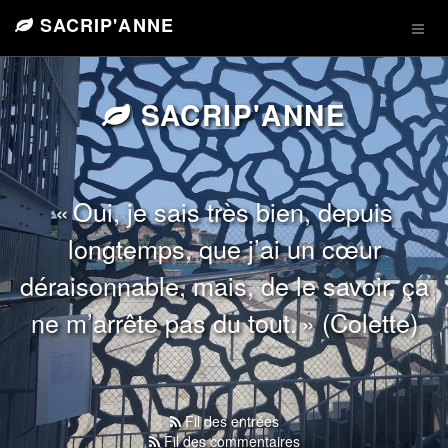
SACRIP'ANNE
SACRIP'ANNE
« Oui, je sais très bien, depuis
longtemps, que j’ai un cœur
déraisonnable, mais, de le savoir, ça
ne m’arrête pas du tout. » (Colette)
Fil des entrées
Fil des commentaires