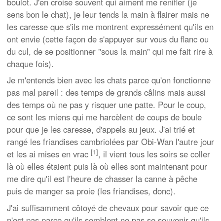
boulot. J'en croise souvent qui aiment me renifler (je
sens bon le chat), je leur tends la main à flairer mais ne
les caresse que s'ils me montrent expressément qu'ils en
ont envie (cette façon de s'appuyer sur vous du flanc ou
du cul, de se positionner "sous la main" qui me fait rire à
chaque fois).
Je m'entends bien avec les chats parce qu'on fonctionne
pas mal pareil : des temps de grands câlins mais aussi
des temps où ne pas y risquer une patte. Pour le coup,
ce sont les miens qui me harcèlent de coups de boule
pour que je les caresse, d'appels au jeux. J'ai trié et
rangé les friandises cambriolées par Obi-Wan l'autre jour
[
1
]
et les ai mises en vrac
, il vient tous les soirs se coller
là où elles étaient puis là où elles sont maintenant pour
me dire qu'il est l'heure de chasser la canne à pêche
puis de manger sa proie (les friandises, donc).
J'ai suffisamment côtoyé de chevaux pour savoir que ce
n'est pas parce qu'ils semblent ne pas se souvenir qu'ils