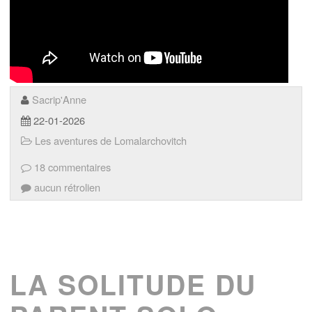
Sacrip'Anne
22-01-2026
Les aventures de Lomalarchovitch
18 commentaires
aucun rétrolien
LA SOLITUDE DU