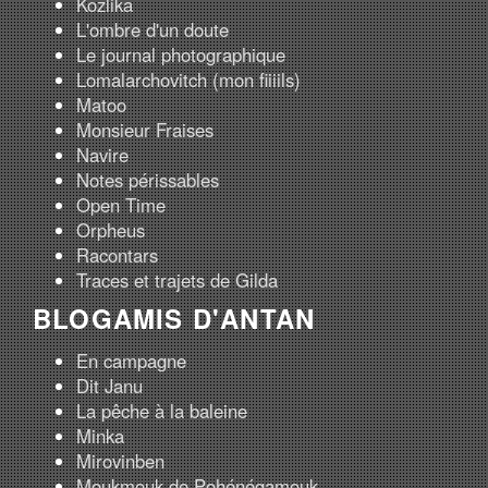
Kozlika
L'ombre d'un doute
Le journal photographique
Lomalarchovitch (mon fiiiils)
Matoo
Monsieur Fraises
Navire
Notes périssables
Open Time
Orpheus
Racontars
Traces et trajets de Gilda
BLOGAMIS D'ANTAN
En campagne
Dit Janu
La pêche à la baleine
Minka
Mirovinben
Moukmouk de Pohénégamouk