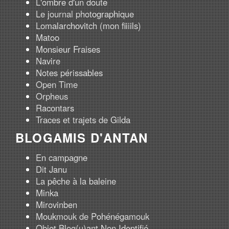
L'ombre d'un doute
Le journal photographique
Lomalarchovitch (mon fiiiils)
Matoo
Monsieur Fraises
Navire
Notes périssables
Open Time
Orpheus
Racontars
Traces et trajets de Gilda
BLOGAMIS D'ANTAN
En campagne
Dit Janu
La pêche à la baleine
Minka
Mirovinben
Moukmouk de Pohénégamouk
Objet Blog(u)ant Non Identifié