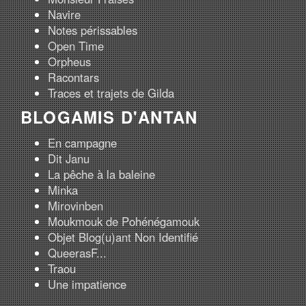
Navire
Notes périssables
Open Time
Orpheus
Racontars
Traces et trajets de Gilda
BLOGAMIS D'ANTAN
En campagne
Dit Janu
La pêche à la baleine
Minka
Mirovinben
Moukmouk de Pohénégamouk
Objet Blog(u)ant Non Identifié
QueerasF...
Traou
Une impatience