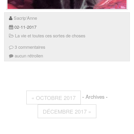
Sacrip'Anne
02-11-2017
La vie et toutes ces sortes de choses
3 commentaires
aucun rétrolien
-
Archives
-
« OCTOBRE 2017
DÉCEMBRE 2017 »