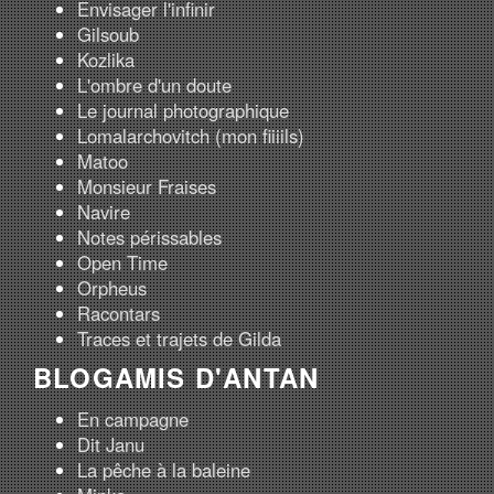
Envisager l'infinir
Gilsoub
Kozlika
L'ombre d'un doute
Le journal photographique
Lomalarchovitch (mon fiiiils)
Matoo
Monsieur Fraises
Navire
Notes périssables
Open Time
Orpheus
Racontars
Traces et trajets de Gilda
BLOGAMIS D'ANTAN
En campagne
Dit Janu
La pêche à la baleine