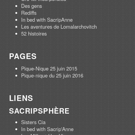
Des gens
Rediffs
In bed with SacripAnne
Les aventures de Lomalarchovitch
52 histoires
PAGES
Pique-Nique 25 juin 2015
Pique-nique du 25 juin 2016
LIENS
SACRIPSPHÈRE
Sisters Cia
In bed with Sacrip'Anne