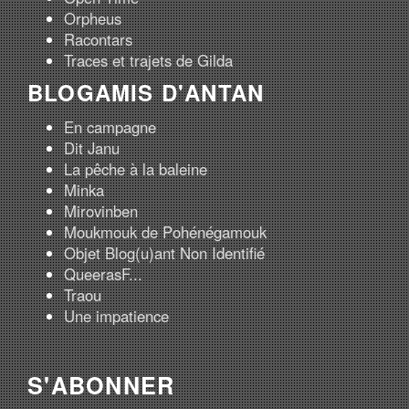
Orpheus
Racontars
Traces et trajets de Gilda
BLOGAMIS D'ANTAN
En campagne
Dit Janu
La pêche à la baleine
Minka
Mirovinben
Moukmouk de Pohénégamouk
Objet Blog(u)ant Non Identifié
QueerasF...
Traou
Une impatience
S'ABONNER