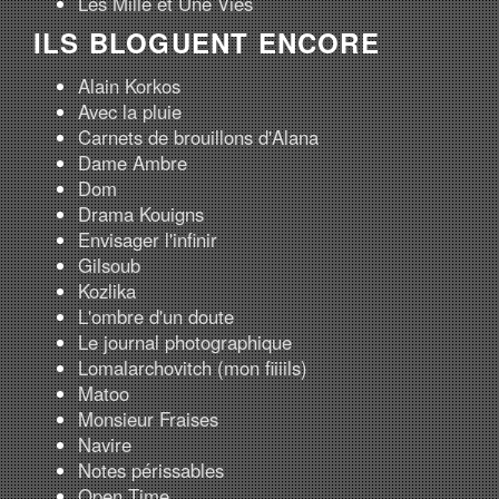
Les Mille et Une Vies
ILS BLOGUENT ENCORE
Alain Korkos
Avec la pluie
Carnets de brouillons d'Alana
Dame Ambre
Dom
Drama Kouigns
Envisager l'infinir
Gilsoub
Kozlika
L'ombre d'un doute
Le journal photographique
Lomalarchovitch (mon fiiiils)
Matoo
Monsieur Fraises
Navire
Notes périssables
Open Time