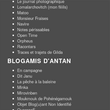
Le journal photographique
Lomalarchovitch (mon fiiiils)
Matoo
Monsieur Fraises
Navire
Notes périssables
Open Time
Orpheus
Racontars
Traces et trajets de Gilda
BLOGAMIS D'ANTAN
En campagne
Dit Janu
La pêche à la baleine
Minka
Mirovinben
Moukmouk de Pohénégamouk
Objet Blog(u)ant Non Identifié
QueerasF...