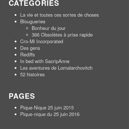
CATÉGORIES
La vie et toutes ces sortes de choses
Blougueries
Bonheur du jour
366 Obsolètes à prise rapide
Cro-Mi Incorporated
Des gens
Rediffs
In bed with SacripAnne
Les aventures de Lomalarchovitch
52 histoires
PAGES
Pique-Nique 25 juin 2015
Pique-nique du 25 juin 2016