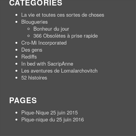
CATÉGORIES
La vie et toutes ces sortes de choses
Blougueries
Bonheur du jour
366 Obsolètes à prise rapide
Cro-Mi Incorporated
Des gens
Rediffs
In bed with SacripAnne
Les aventures de Lomalarchovitch
52 histoires
PAGES
Pique-Nique 25 juin 2015
Pique-nique du 25 juin 2016