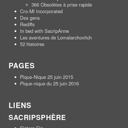
366 Obsolètes à prise rapide
Cro-Mi Incorporated
Des gens
Rediffs
In bed with SacripAnne
Les aventures de Lomalarchovitch
52 histoires
PAGES
Pique-Nique 25 juin 2015
Pique-nique du 25 juin 2016
LIENS
SACRIPSPHÈRE