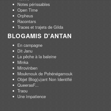
Notes périssables
Open Time
Orpheus
Racontars
Traces et trajets de Gilda
BLOGAMIS D'ANTAN
En campagne
Dit Janu
La pêche à la baleine
Minka
Mirovinben
Moukmouk de Pohénégamouk
Objet Blog(u)ant Non Identifié
QueerasF...
Traou
Une impatience