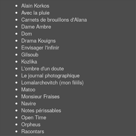
Alain Korkos
Avec la pluie
Carnets de brouillons d'Alana
Dame Ambre
Dom
Drama Kouigns
Envisager l'infinir
Gilsoub
Kozlika
L'ombre d'un doute
Le journal photographique
Lomalarchovitch (mon fiiiils)
Matoo
Monsieur Fraises
Navire
Notes périssables
Open Time
Orpheus
Racontars