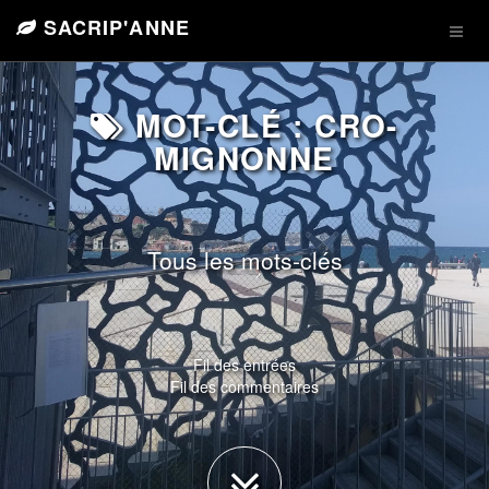
SACRIP'ANNE
MOT-CLÉ : CRO-
MIGNONNE
Tous les mots-clés
Fil des entrées
Fil des commentaires