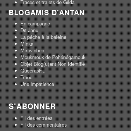
Traces et trajets de Gilda
BLOGAMIS D'ANTAN
En campagne
Dit Janu
La pêche à la baleine
Minka
Mirovinben
Moukmouk de Pohénégamouk
Objet Blog(u)ant Non Identifié
QueerasF...
Traou
Une impatience
S'ABONNER
Fil des entrées
Fil des commentaires