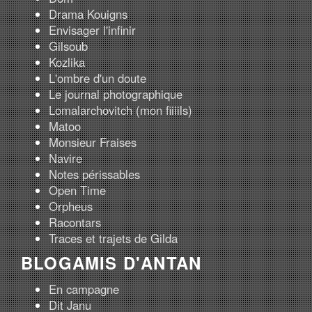
Drama Kouigns
Envisager l'infinir
Gilsoub
Kozlika
L'ombre d'un doute
Le journal photographique
Lomalarchovitch (mon fiiiils)
Matoo
Monsieur Fraises
Navire
Notes périssables
Open Time
Orpheus
Racontars
Traces et trajets de Gilda
BLOGAMIS D'ANTAN
En campagne
Dit Janu