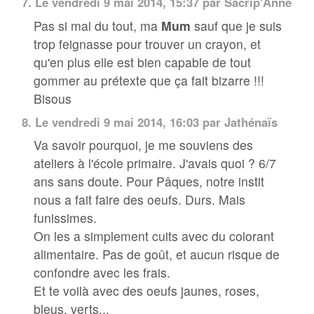
7.
Le vendredi 9 mai 2014, 15:37 par
Sacrip'Anne
Pas si mal du tout, ma
Mum
sauf que je suis
trop feignasse pour trouver un crayon, et
qu'en plus elle est bien capable de tout
gommer au prétexte que ça fait bizarre !!!
Bisous
8.
Le vendredi 9 mai 2014, 16:03 par
Jathénaïs
Va savoir pourquoi, je me souviens des
ateliers à l'école primaire. J'avais quoi ? 6/7
ans sans doute. Pour Pâques, notre instit
nous a fait faire des oeufs. Durs. Mais
funissimes.
On les a simplement cuits avec du colorant
alimentaire. Pas de goût, et aucun risque de
confondre avec les frais.
Et te voilà avec des oeufs jaunes, roses,
bleus, verts...