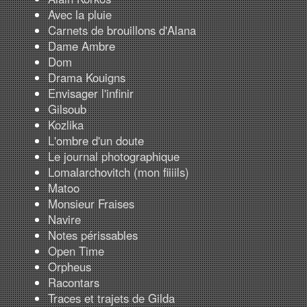
Avec la pluie
Carnets de brouillons d'Alana
Dame Ambre
Dom
Drama Kouigns
Envisager l'infinir
Gilsoub
Kozlika
L'ombre d'un doute
Le journal photographique
Lomalarchovitch (mon fiiiils)
Matoo
Monsieur Fraises
Navire
Notes périssables
Open Time
Orpheus
Racontars
Traces et trajets de Gilda