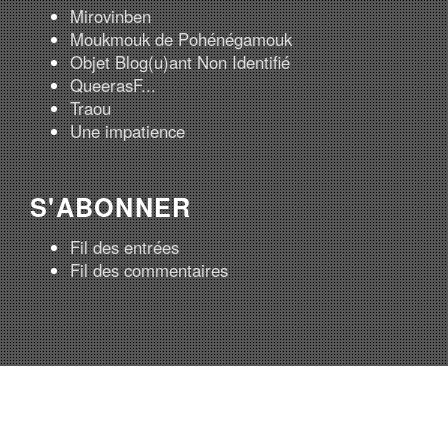
Mirovinben
Moukmouk de Pohénégamouk
Objet Blog(u)ant Non Identifié
QueerasF...
Traou
Une impatience
S'ABONNER
Fil des entrées
Fil des commentaires