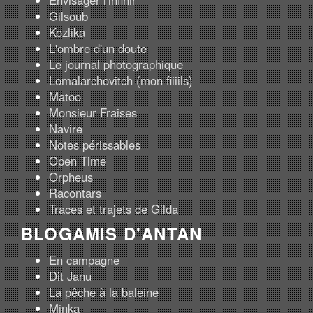
Gilsoub
Kozlika
L'ombre d'un doute
Le journal photographique
Lomalarchovitch (mon fiiiils)
Matoo
Monsieur Fraises
Navire
Notes périssables
Open Time
Orpheus
Racontars
Traces et trajets de Gilda
BLOGAMIS D'ANTAN
En campagne
Dit Janu
La pêche à la baleine
Minka