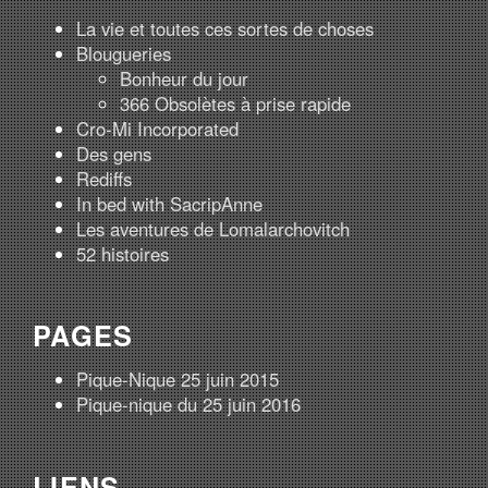
La vie et toutes ces sortes de choses
Blougueries
Bonheur du jour
366 Obsolètes à prise rapide
Cro-Mi Incorporated
Des gens
Rediffs
In bed with SacripAnne
Les aventures de Lomalarchovitch
52 histoires
PAGES
Pique-Nique 25 juin 2015
Pique-nique du 25 juin 2016
LIENS