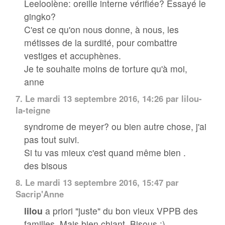
Leeloolène: oreille interne vérifiée? Essayé le
gingko?
C'est ce qu'on nous donne, à nous, les
métisses de la surdité, pour combattre
vestiges et accuphènes.
Je te souhaite moins de torture qu'à moi,
anne
7.
Le mardi 13 septembre 2016, 14:26 par lilou-
la-teigne
syndrome de meyer? ou bien autre chose, j'ai
pas tout suivi.
Si tu vas mieux c'est quand même bien .
des bisous
8.
Le mardi 13 septembre 2016, 15:47 par
Sacrip'Anne
lilou
a priori "juste" du bon vieux VPPB des
familles. Mais bien chiant. Bisous :)