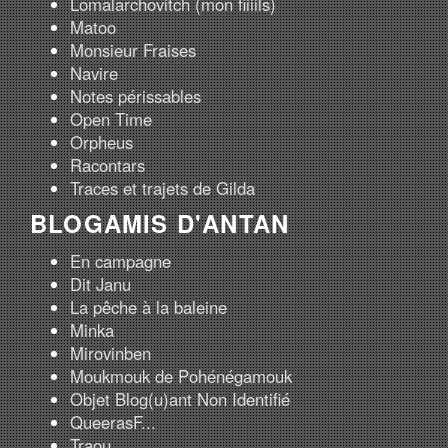
Lomalarchovitch (mon fiiiils)
Matoo
Monsieur Fraises
Navire
Notes périssables
Open Time
Orpheus
Racontars
Traces et trajets de Gilda
BLOGAMIS D'ANTAN
En campagne
Dit Janu
La pêche à la baleine
Minka
Mirovinben
Moukmouk de Pohénégamouk
Objet Blog(u)ant Non Identifié
QueerasF...
Traou