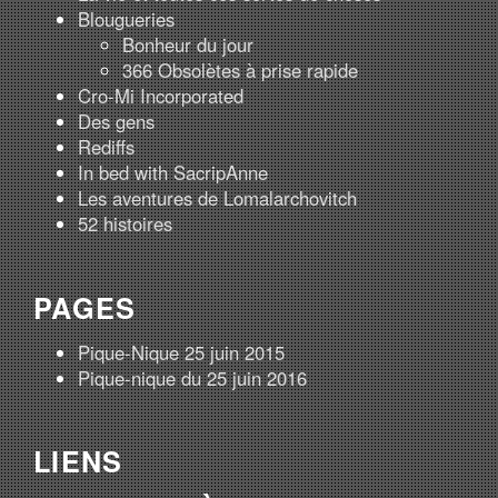
Blougueries
Bonheur du jour
366 Obsolètes à prise rapide
Cro-Mi Incorporated
Des gens
Rediffs
In bed with SacripAnne
Les aventures de Lomalarchovitch
52 histoires
PAGES
Pique-Nique 25 juin 2015
Pique-nique du 25 juin 2016
LIENS