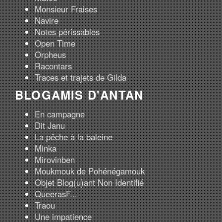
Monsieur Fraises
Navire
Notes périssables
Open Time
Orpheus
Racontars
Traces et trajets de Gilda
BLOGAMIS D'ANTAN
En campagne
Dit Janu
La pêche à la baleine
Minka
Mirovinben
Moukmouk de Pohénégamouk
Objet Blog(u)ant Non Identifié
QueerasF...
Traou
Une impatience