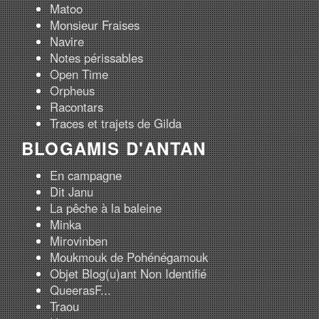
Matoo
Monsieur Fraises
Navire
Notes périssables
Open Time
Orpheus
Racontars
Traces et trajets de Gilda
BLOGAMIS D'ANTAN
En campagne
Dit Janu
La pêche à la baleine
Minka
Mirovinben
Moukmouk de Pohénégamouk
Objet Blog(u)ant Non Identifié
QueerasF...
Traou