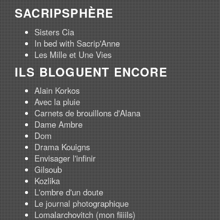
SACRIPSPHÈRE
Sisters Cia
In bed with Sacrip'Anne
Les Mille et Une Vies
ILS BLOGUENT ENCORE
Alain Korkos
Avec la pluie
Carnets de brouillons d'Alana
Dame Ambre
Dom
Drama Kouigns
Envisager l'infinir
Gilsoub
Kozlika
L'ombre d'un doute
Le journal photographique
Lomalarchovitch (mon fiiiils)