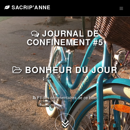
SACRIP'ANNE
JOURNAL DE
CONFINEMENT #5
BONHEUR DU JOUR
Fil des commentaires de ce billet