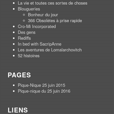
La vie et toutes ces sortes de choses
Blougueries
Bonheur du jour
366 Obsolètes à prise rapide
Cro-Mi Incorporated
Des gens
Rediffs
In bed with SacripAnne
Les aventures de Lomalarchovitch
52 histoires
PAGES
Pique-Nique 25 juin 2015
Pique-nique du 25 juin 2016
LIENS