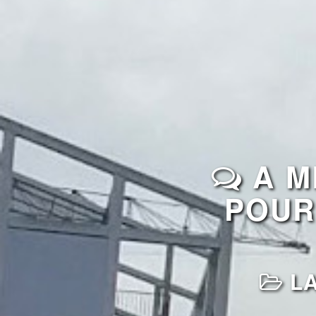
A M
POUR
LA