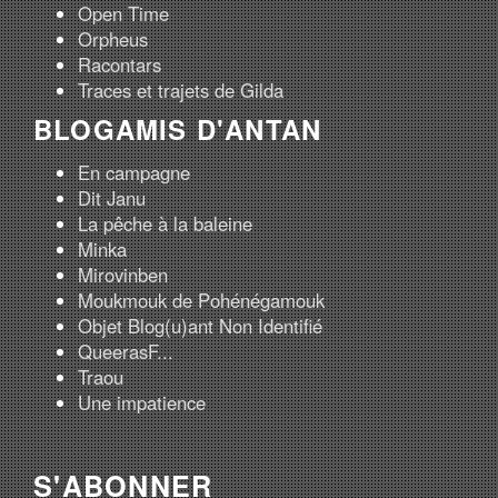
Open Time
Orpheus
Racontars
Traces et trajets de Gilda
BLOGAMIS D'ANTAN
En campagne
Dit Janu
La pêche à la baleine
Minka
Mirovinben
Moukmouk de Pohénégamouk
Objet Blog(u)ant Non Identifié
QueerasF...
Traou
Une impatience
S'ABONNER