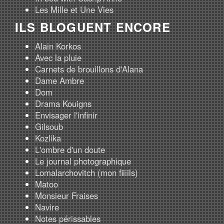
Les Mille et Une Vies
ILS BLOGUENT ENCORE
Alain Korkos
Avec la pluie
Carnets de brouillons d'Alana
Dame Ambre
Dom
Drama Kouigns
Envisager l'infinir
Gilsoub
Kozlika
L'ombre d'un doute
Le journal photographique
Lomalarchovitch (mon fiiiils)
Matoo
Monsieur Fraises
Navire
Notes périssables