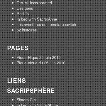
Cro-Mi Incorporated
Des gens
Rediffs
In bed with SacripAnne
Les aventures de Lomalarchovitch
52 histoires
PAGES
Pique-Nique 25 juin 2015
Pique-nique du 25 juin 2016
LIENS
SACRIPSPHÈRE
Sisters Cia
In bed with Sacrip'Anne