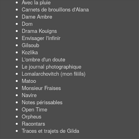
Avec la pluie
Carnets de brouillons d'Alana
Dame Ambre
Dom
Drama Kouigns
Envisager l'infinir
Gilsoub
Kozlika
L'ombre d'un doute
Le journal photographique
Lomalarchovitch (mon fiiiils)
Matoo
Monsieur Fraises
Navire
Notes périssables
Open Time
Orpheus
Racontars
Traces et trajets de Gilda