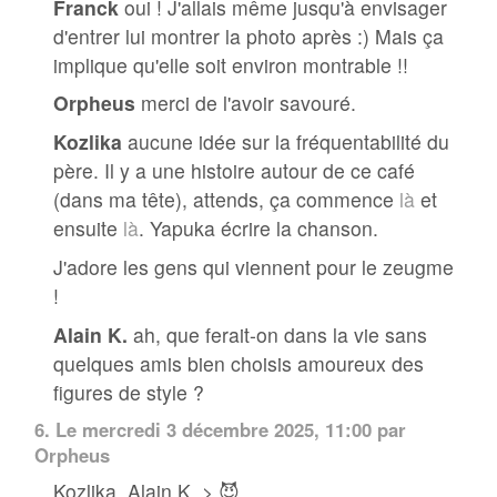
Franck
oui ! J'allais même jusqu'à envisager
d'entrer lui montrer la photo après :) Mais ça
implique qu'elle soit environ montrable !!
Orpheus
merci de l'avoir savouré.
Kozlika
aucune idée sur la fréquentabilité du
père. Il y a une histoire autour de ce café
(dans ma tête), attends, ça commence
là
et
ensuite
là
. Yapuka écrire la chanson.
J'adore les gens qui viennent pour le zeugme
!
Alain K.
ah, que ferait-on dans la vie sans
quelques amis bien choisis amoureux des
figures de style ?
6.
Le mercredi 3 décembre 2025, 11:00 par
Orpheus
Kozlika, Alain K. > 😈