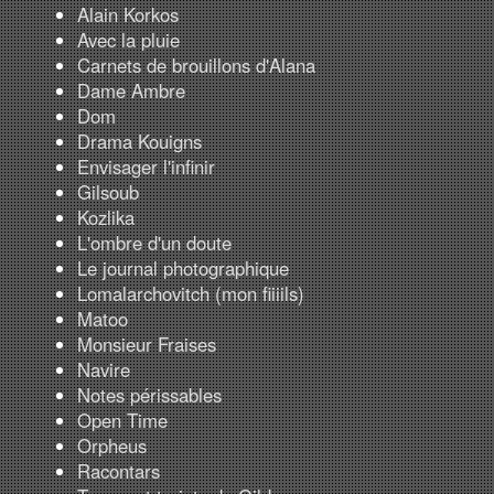
Alain Korkos
Avec la pluie
Carnets de brouillons d'Alana
Dame Ambre
Dom
Drama Kouigns
Envisager l'infinir
Gilsoub
Kozlika
L'ombre d'un doute
Le journal photographique
Lomalarchovitch (mon fiiiils)
Matoo
Monsieur Fraises
Navire
Notes périssables
Open Time
Orpheus
Racontars