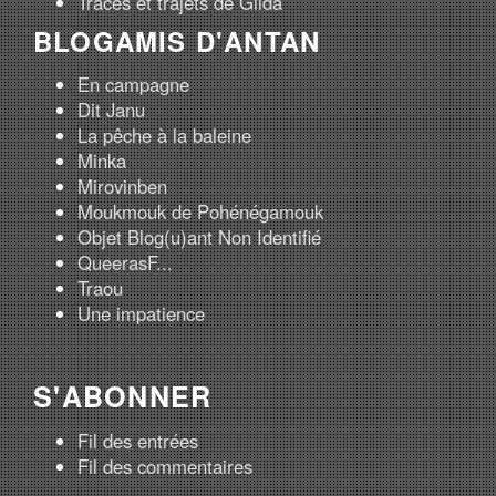
Traces et trajets de Gilda
BLOGAMIS D'ANTAN
En campagne
Dit Janu
La pêche à la baleine
Minka
Mirovinben
Moukmouk de Pohénégamouk
Objet Blog(u)ant Non Identifié
QueerasF...
Traou
Une impatience
S'ABONNER
Fil des entrées
Fil des commentaires