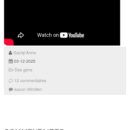
Sacrip'Anne
03-12-2025
Des gens
12 commentaires
aucun rétrolien