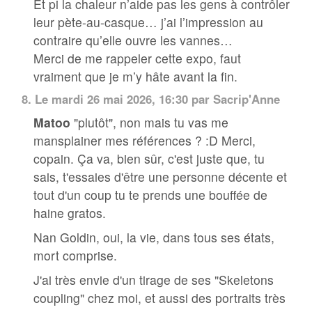
Et pi la chaleur n’aide pas les gens à contrôler
leur pète-au-casque… j’ai l’impression au
contraire qu’elle ouvre les vannes…
Merci de me rappeler cette expo, faut
vraiment que je m’y hâte avant la fin.
8.
Le mardi 26 mai 2026, 16:30 par
Sacrip'Anne
Matoo
"plutôt", non mais tu vas me
mansplainer mes références ? :D Merci,
copain. Ça va, bien sûr, c'est juste que, tu
sais, t'essaies d'être une personne décente et
tout d'un coup tu te prends une bouffée de
haine gratos.
Nan Goldin, oui, la vie, dans tous ses états,
mort comprise.
J'ai très envie d'un tirage de ses "Skeletons
coupling" chez moi, et aussi des portraits très