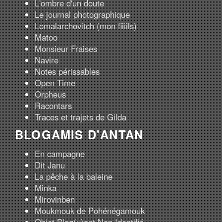
L'ombre d'un doute
Le journal photographique
Lomalarchovitch (mon fiiiils)
Matoo
Monsieur Fraises
Navire
Notes périssables
Open Time
Orpheus
Racontars
Traces et trajets de Gilda
BLOGAMIS D'ANTAN
En campagne
Dit Janu
La pêche à la baleine
Minka
Mirovinben
Moukmouk de Pohénégamouk
Objet Blog(u)ant Non Identifié