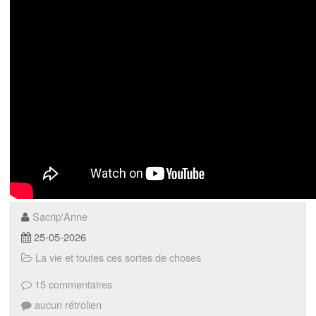
Sacrip'Anne
25-05-2026
La vie et toutes ces sortes de choses
15 commentaires
aucun rétrolien