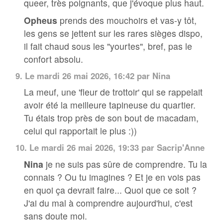
queer, très poignants, que j'évoque plus haut.
Opheus
prends des mouchoirs et vas-y tôt,
les gens se jettent sur les rares sièges dispo,
il fait chaud sous les "yourtes", bref, pas le
confort absolu.
9.
Le mardi 26 mai 2026, 16:42 par Nina
La meuf, une 'fleur de trottoir' qui se rappelait
avoir été la meilleure tapineuse du quartier.
Tu étais trop près de son bout de macadam,
celui qui rapportait le plus :))
10.
Le mardi 26 mai 2026, 19:33 par
Sacrip'Anne
Nina
je ne suis pas sûre de comprendre. Tu la
connais ? Ou tu imagines ? Et je en vois pas
en quoi ça devrait faire... Quoi que ce soit ?
J'ai du mal à comprendre aujourd'hui, c'est
sans doute moi.