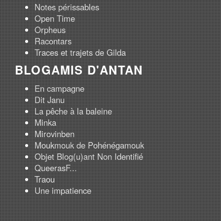
Notes périssables
Open Time
Orpheus
Racontars
Traces et trajets de Gilda
BLOGAMIS D'ANTAN
En campagne
Dit Janu
La pêche à la baleine
Minka
Mirovinben
Moukmouk de Pohénégamouk
Objet Blog(u)ant Non Identifié
QueerasF...
Traou
Une impatience