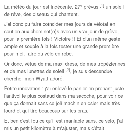
[
1
]
La météo du jour est indécente. 27° prévus
un soleil
de rêve, des oiseaux qui chantent.
J'ai donc pu faire coïncider mes jours de vélotaf en
soutien aux cheminot(e)s avec un vrai jour de grève,
pour la première fois ! Victoire !! Et d'un même geste
ample et souple à la fois tester une grande première
pour moi, faire du vélo en robe.
Or donc, vêtue de ma maxi dress, de mes tropéziennes
[
2
]
et de mes lunettes de soleil
, je suis descendue
chercher mon Wyatt adoré.
Petite innovation : j'ai enlevé le panier en prenant juste
l'antivol le plus costaud dans ma sacoche, pour voir ce
que ça donnait sans ce joli machin en osier mais très
lourd et qui tire beaucoup sur les bras.
Et ben c'est fou ce qu'il est maniable sans, ce vélo, j'ai
mis un petit kilomètre à m'ajuster, mais c'était