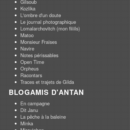
Gilsoub
Kozlika
L'ombre d'un doute
Le journal photographique
Lomalarchovitch (mon fiiiils)
Matoo
Monsieur Fraises
Navire
Notes périssables
Open Time
Orpheus
Racontars
Traces et trajets de Gilda
BLOGAMIS D'ANTAN
En campagne
Dit Janu
La pêche à la baleine
Minka
Mirovinben