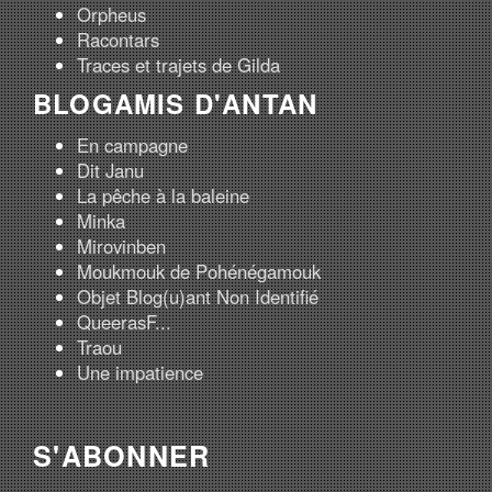
Orpheus
Racontars
Traces et trajets de Gilda
BLOGAMIS D'ANTAN
En campagne
Dit Janu
La pêche à la baleine
Minka
Mirovinben
Moukmouk de Pohénégamouk
Objet Blog(u)ant Non Identifié
QueerasF...
Traou
Une impatience
S'ABONNER