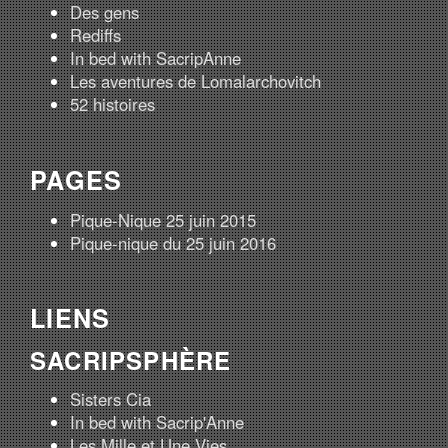
Des gens
Rediffs
In bed with SacripAnne
Les aventures de Lomalarchovitch
52 histoires
PAGES
Pique-Nique 25 juin 2015
Pique-nique du 25 juin 2016
LIENS
SACRIPSPHÈRE
Sisters Cia
In bed with Sacrip'Anne
Les Mille et Une Vies