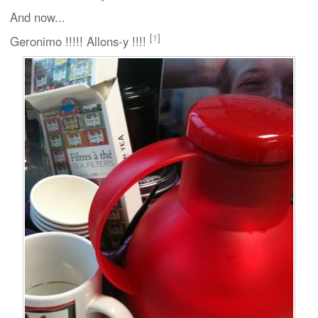
And now...
[
1
]
Geronimo !!!!! Allons-y !!!!