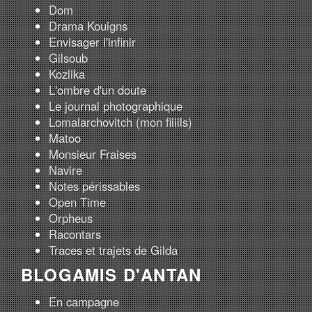
Dom
Drama Kouigns
Envisager l'infinir
Gilsoub
Kozlika
L'ombre d'un doute
Le journal photographique
Lomalarchovitch (mon fiiiils)
Matoo
Monsieur Fraises
Navire
Notes périssables
Open Time
Orpheus
Racontars
Traces et trajets de Gilda
BLOGAMIS D'ANTAN
En campagne