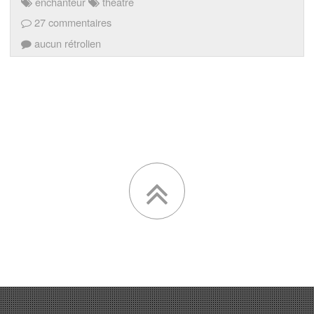
enchanteur
théâtre
27 commentaires
aucun rétrolien