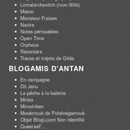
Lomalarchovitch (mon fiiiils)
Matoo
Monsieur Fraises
Navire
Notes périssables
Open Time
Orpheus
Racontars
Traces et trajets de Gilda
BLOGAMIS D'ANTAN
En campagne
Dit Janu
La pêche à la baleine
Minka
Mirovinben
Moukmouk de Pohénégamouk
Objet Blog(u)ant Non Identifié
QueerasF...