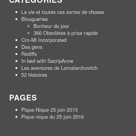
La vie et toutes ces sortes de choses
Blougueries
Bonheur du jour
366 Obsolètes à prise rapide
Cro-Mi Incorporated
Des gens
Rediffs
In bed with SacripAnne
Les aventures de Lomalarchovitch
52 histoires
PAGES
Pique-Nique 25 juin 2015
Pique-nique du 25 juin 2016