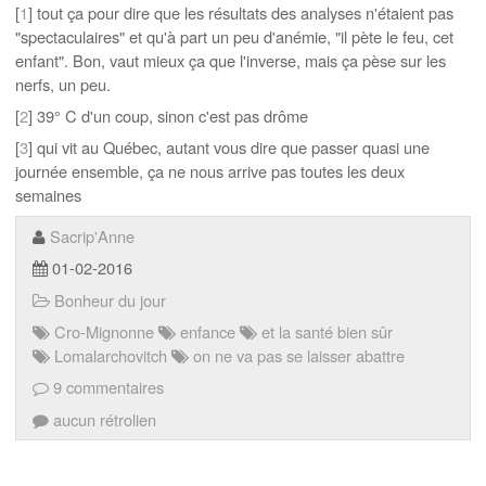
[
1
] tout ça pour dire que les résultats des analyses n'étaient pas
"spectaculaires" et qu'à part un peu d'anémie, "il pète le feu, cet
enfant". Bon, vaut mieux ça que l'inverse, mais ça pèse sur les
nerfs, un peu.
[
2
] 39° C d'un coup, sinon c'est pas drôme
[
3
] qui vit au Québec, autant vous dire que passer quasi une
journée ensemble, ça ne nous arrive pas toutes les deux
semaines
Sacrip'Anne
01-02-2016
Bonheur du jour
Cro-Mignonne
enfance
et la santé bien sûr
Lomalarchovitch
on ne va pas se laisser abattre
9 commentaires
aucun rétrolien